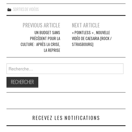
SORTIES DE VIDÉOS
Navigation
PREVIOUS ARTICLE
NEXT ARTICLE
des
UN BUDGET SANS
« POINTLESS « , NOUVELLE
PRÉCÉDENT POUR LA
VIDÉO DE CAESARIA [ROCK /
articles
CULTURE : APRÈS LA CRISE,
STRASBOURG]
LA REPRISE
Rechercher :
RECEVEZ LES NOTIFICATIONS