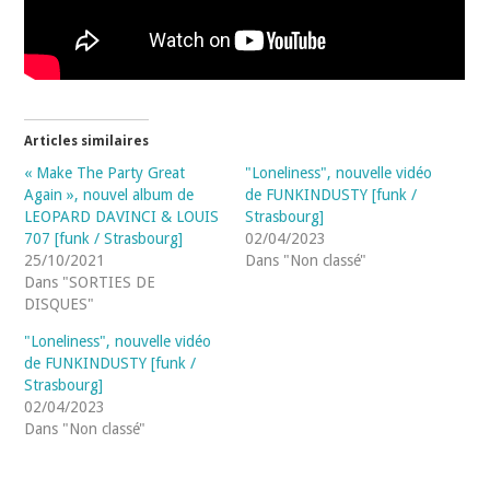
Articles similaires
« Make The Party Great
"Loneliness", nouvelle vidéo
Again », nouvel album de
de FUNKINDUSTY [funk /
LEOPARD DAVINCI & LOUIS
Strasbourg]
707 [funk / Strasbourg]
02/04/2023
25/10/2021
Dans "Non classé"
Dans "SORTIES DE
DISQUES"
"Loneliness", nouvelle vidéo
de FUNKINDUSTY [funk /
Strasbourg]
02/04/2023
Dans "Non classé"