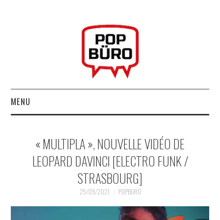
MENU
ACCUEIL
« MULTIPLA », NOUVELLE VIDÉO DE
MUSIQUESACTUELLES.NET
LEOPARD DAVINCI [ELECTRO FUNK /
STRASBOURG]
GABBA GABBA HEY !
25/09/2021
POPBURO
LES LABELS