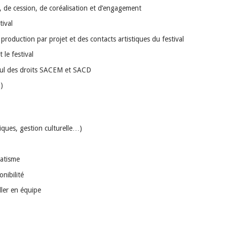
 de cession, de coréalisation et d’engagement
tival
e production par projet et des contacts artistiques du festival
 le festival
lcul des droits SACEM et SACD
)
iques, gestion culturelle…)
matisme
nibilité
ller en équipe