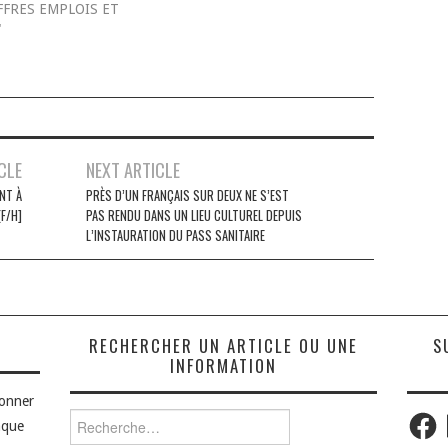
FFRES EMPLOIS ET
"
CLE
NEXT ARTICLE
NT À
PRÈS D’UN FRANÇAIS SUR DEUX NE S’EST
[F/H]
PAS RENDU DANS UN LIEU CULTUREL DEPUIS
L’INSTAURATION DU PASS SANITAIRE
S
RECHERCHER UN ARTICLE OU UNE
S
INFORMATION
bonner
Faceb
Rechercher :
aque