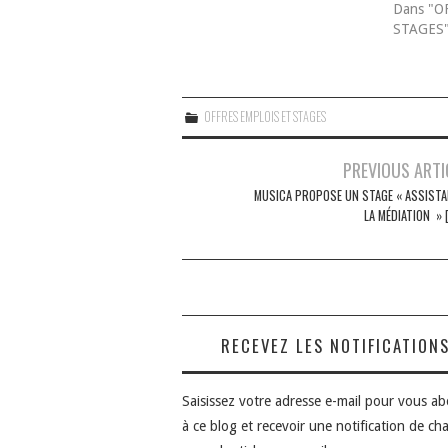
Dans "O
STAGES
OFFRES EMPLOIS ET STAGES
Navigation
PREVIOUS ARTI
des
MUSICA PROPOSE UN STAGE « ASSISTA
LA MÉDIATION » 
articles
RECEVEZ LES NOTIFICATION
Saisissez votre adresse e-mail pour vous a
à ce blog et recevoir une notification de ch