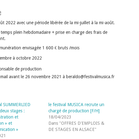
e
ût 2022 avec une période libérée de la mi-juillet à la mi-août.
 temps plein hebdomadaire + prise en charge des frais de
nt.
émunération envisagée 1 600 € bruts /mois
ptembre à octobre 2022
ponsable de production
e-mail avant le 26 novembre 2021 à beraldo@festivalmusica.fr
ival SUMMERLIED
le festival MUSICA recrute un
deux stages :
chargé de production [F/H]
tration et
18/04/2023
on » et
Dans "OFFRES D'EMPLOIS &
ication »
DE STAGES EN ALSACE"
021