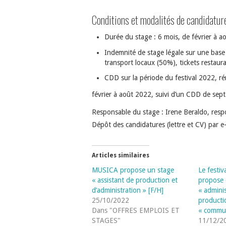
Conditions et modalités de candidatur
Durée du stage : 6 mois, de février à ao
Indemnité de stage légale sur une base
transport locaux (50%), tickets restaura
CDD sur la période du festival 2022, r
février à août 2022, suivi d’un CDD de se
Responsable du stage : Irene Beraldo, res
Dépôt des candidatures (lettre et CV) par 
Articles similaires
MUSICA propose un stage
Le fest
« assistant de production et
propose 
d’administration » [F/H]
« adminis
25/10/2022
producti
Dans "OFFRES EMPLOIS ET
« commun
STAGES"
11/12/2