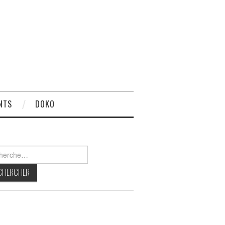
NTS
DOKO
rcher :