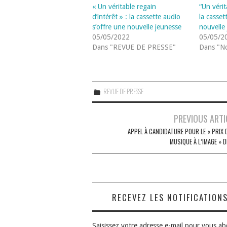
« Un véritable regain
“Un vérit
d’intérêt » : la cassette audio
la casset
s’offre une nouvelle jeunesse
nouvelle
05/05/2022
05/05/2
Dans "REVUE DE PRESSE"
Dans "No
REVUE DE PRESSE
Navigation
PREVIOUS ARTI
des
APPEL À CANDIDATURE POUR LE « PRIX 
MUSIQUE À L’IMAGE » D
articles
RECEVEZ LES NOTIFICATION
Saisissez votre adresse e-mail pour vous a