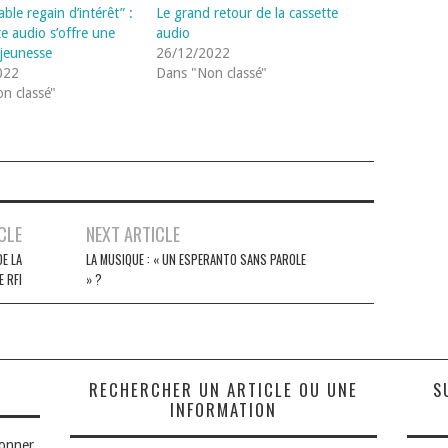
able regain d’intérêt” :
Le grand retour de la cassette
te audio s’offre une
audio
 jeunesse
26/12/2022
022
Dans "Non classé"
n classé"
CLE
NEXT ARTICLE
DE LA
LA MUSIQUE : « UN ESPERANTO SANS PAROLE
E RFI
» ?
S
RECHERCHER UN ARTICLE OU UNE
S
INFORMATION
bonner