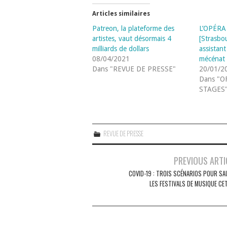
Articles similaires
Patreon, la plateforme des
L’OPÉRA
artistes, vaut désormais 4
[Strasbo
milliards de dollars
assistant
08/04/2021
mécénat 
Dans "REVUE DE PRESSE"
20/01/2
Dans "O
STAGES
REVUE DE PRESSE
Navigation
PREVIOUS ARTI
des
COVID-19 : TROIS SCÉNARIOS POUR SA
LES FESTIVALS DE MUSIQUE CE
articles