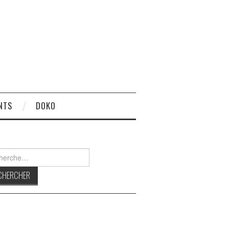
NTS
DOKO
rcher :