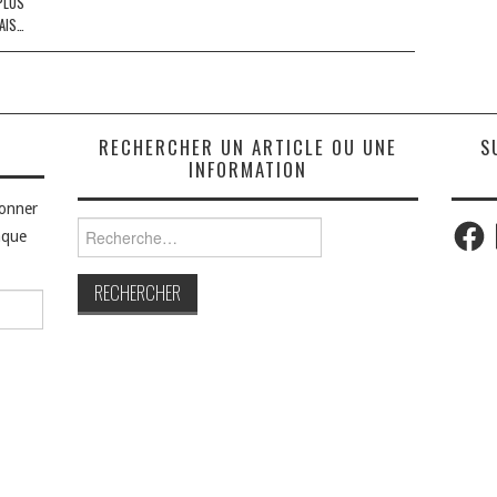
PLUS
AIS…
S
RECHERCHER UN ARTICLE OU UNE
S
INFORMATION
bonner
Faceb
Rechercher :
aque