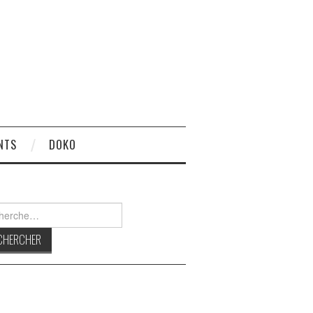
NTS
DOKO
rcher :