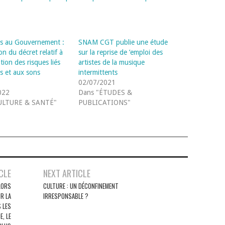
s au Gouvernement :
SNAM CGT publie une étude
on du décret relatif à
sur la reprise de ’emploi des
tion des risques liés
artistes de la musique
ts et aux sons
intermittents
02/07/2021
022
Dans "ÉTUDES &
ULTURE & SANTÉ"
PUBLICATIONS"
CLE
NEXT ARTICLE
ALORS
CULTURE : UN DÉCONFINEMENT
UR LA
IRRESPONSABLE ?
 LES
, LE