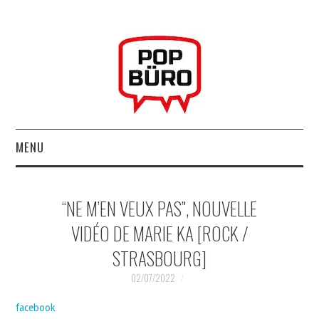
MENU
ACCUEIL
“NE M’EN VEUX PAS”, NOUVELLE
MUSIQUESACTUELLES.NET
VIDÉO DE MARIE KA [ROCK /
STRASBOURG]
GABBA GABBA HEY !
02/07/2022
LES LABELS
facebook