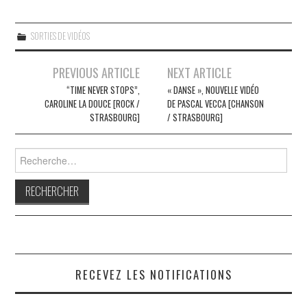
SORTIES DE VIDÉOS
Navigation
PREVIOUS ARTICLE
NEXT ARTICLE
des
“TIME NEVER STOPS”,
« DANSE », NOUVELLE VIDÉO
CAROLINE LA DOUCE [ROCK /
DE PASCAL VECCA [CHANSON
articles
STRASBOURG]
/ STRASBOURG]
Rechercher :
RECEVEZ LES NOTIFICATIONS