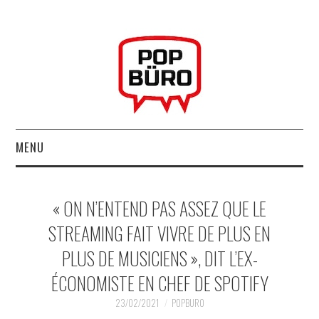
MENU
ACCUEIL
« ON N’ENTEND PAS ASSEZ QUE LE
MUSIQUESACTUELLES.NET
STREAMING FAIT VIVRE DE PLUS EN
PLUS DE MUSICIENS », DIT L’EX-
GABBA GABBA HEY !
ÉCONOMISTE EN CHEF DE SPOTIFY
LES LABELS
23/02/2021
POPBURO