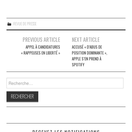
REVUE DE PRESSE
Navigation
PREVIOUS ARTICLE
NEXT ARTICLE
des
APPEL À CANDIDATURES
ACCUSÉ « D’ABUS DE
« RAPPEUSES EN LIBERTÉ »
POSITION DOMINANTE »,
articles
APPLE S’EN PREND À
SPOTIFY
Rechercher :