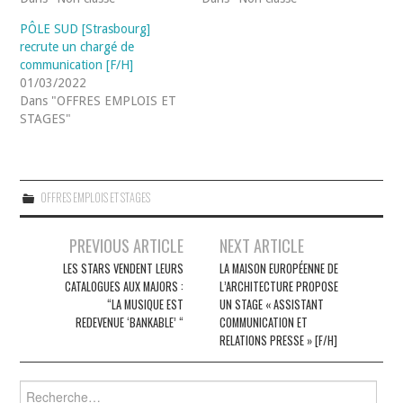
PÔLE SUD [Strasbourg]
recrute un chargé de
communication [F/H]
01/03/2022
Dans "OFFRES EMPLOIS ET
STAGES"
OFFRES EMPLOIS ET STAGES
Navigation
PREVIOUS ARTICLE
NEXT ARTICLE
des
LES STARS VENDENT LEURS
LA MAISON EUROPÉENNE DE
CATALOGUES AUX MAJORS :
L’ARCHITECTURE PROPOSE
articles
“LA MUSIQUE EST
UN STAGE « ASSISTANT
REDEVENUE ‘BANKABLE’ “
COMMUNICATION ET
RELATIONS PRESSE » [F/H]
Rechercher :