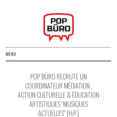
MENU
ACCUEIL
POP BÜRO RECRUTE UN
MUSIQUESACTUELLES.NET
COORDINATEUR MÉDIATION ,
ACTION CULTURELLE & ÉDUCATION
GABBA GABBA HEY !
ARTISTIQUES “MUSIQUES
LES LABELS
ACTUELLES” [H/F]