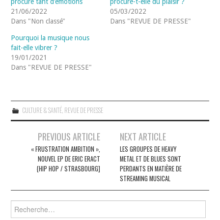
procure tant d’émotions
procure-t-elle du plaisir ?
21/06/2022
05/03/2022
Dans "Non classé"
Dans "REVUE DE PRESSE"
Pourquoi la musique nous
fait-elle vibrer ?
19/01/2021
Dans "REVUE DE PRESSE"
CULTURE & SANTÉ
,
REVUE DE PRESSE
Navigation
PREVIOUS ARTICLE
NEXT ARTICLE
des
« FRUSTRATION AMBITION »,
LES GROUPES DE HEAVY
NOUVEL EP DE ERIC ERACT
METAL ET DE BLUES SONT
articles
{HIP HOP / STRASBOURG]
PERDANTS EN MATIÈRE DE
STREAMING MUSICAL
Rechercher :