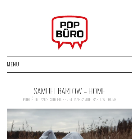
MENU
ACCUEIL
SAMUEL BARLOW – HOME
MUSIQUESACTUELLES.NET
PUBLIÉ
01/11/2021
SUR
1408 × 751
DANS
SAMUEL BARLOW – HOME
GABBA GABBA HEY !
LES LABELS