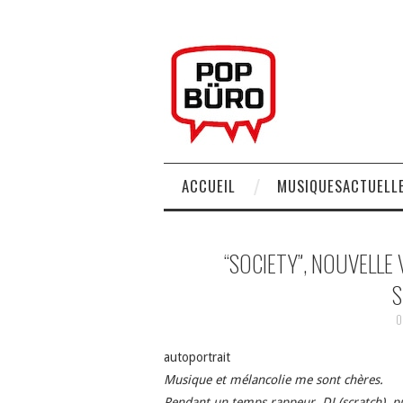
ACCUEIL
MUSIQUESACTUELLE
“SOCIETY”, NOUVELLE 
S
0
autoportrait
Musique et mélancolie me sont chères.
Pendant un temps rappeur, DJ (scratch), pu