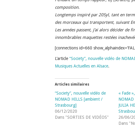
composition.
Longtemps inspiré par 20Syl, tant en ter
des morceaux qui transportent, suivant Em
Les années passent, j’ai alors décider de
innombrables maquettes restées inachevée
[connections id=660 show_alphaindex=’FALS
L’article
“Society”, nouvelle vidéo de NOMA
Musiques Actuelles en Alsace
.
Articles similaires
“Society”, nouvelle vidéo de
« Fade »
NOMAD HILLS [ambient /
NOMAD 
Strasbourg]
JULIA H
06/12/2020
Strasbou
Dans "SORTIES DE VIDÉOS"
26/06/2
Dans "No