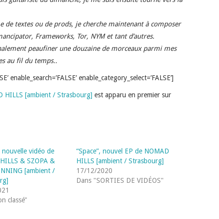
me de textes ou de prods, je cherche maintenant à composer
ancipator, Frameworks, Tor, NYM et tant d’autres.
 finalement peaufiner une douzaine de morceaux parmi mes
s au fil du temps.
.
E’ enable_search=’FALSE’ enable_category_select=’FALSE’]
D HILLS [ambient / Strasbourg]
est apparu en premier sur
, nouvelle vidéo de
“Space”, nouvel EP de NOMAD
HILLS & SZOPA &
HILLS [ambient / Strasbourg]
ENNING [ambient /
17/12/2020
rg]
Dans "SORTIES DE VIDÉOS"
021
n classé"