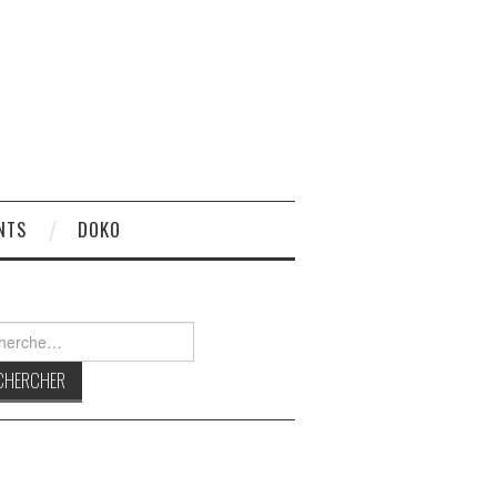
NTS
DOKO
rcher :