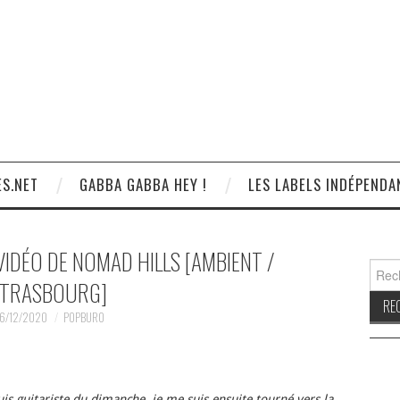
S.NET
GABBA GABBA HEY !
LES LABELS INDÉPENDA
VIDÉO DE NOMAD HILLS [AMBIENT /
Reche
TRASBOURG]
6/12/2020
POPBURO
is guitariste du dimanche, je me suis ensuite tourné vers la