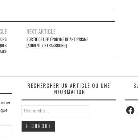
CLE
NEXT ARTICLE
EURS
SORTIE DE L’EP ÉPONYME DE ANTIPRISME
QUES
[AMBIENT / STRASBOURG]
SACE
S
RECHERCHER UN ARTICLE OU UNE
S
INFORMATION
bonner
Faceb
Rechercher :
aque