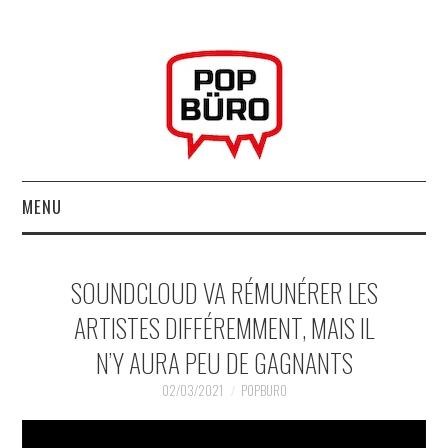
MENU
ACCUEIL
SOUNDCLOUD VA RÉMUNÉRER LES
MUSIQUESACTUELLES.NET
ARTISTES DIFFÉREMMENT, MAIS IL
N’Y AURA PEU DE GAGNANTS
GABBA GABBA HEY !
02/03/2021
POPBURO
LES LABELS