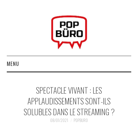
MENU
ACCUEIL
SPECTACLE VIVANT : LES
MUSIQUESACTUELLES.NET
APPLAUDISSEMENTS SONT-ILS
SOLUBLES DANS LE STREAMING ?
GABBA GABBA HEY !
08/01/2021
POPBURO
LES LABELS