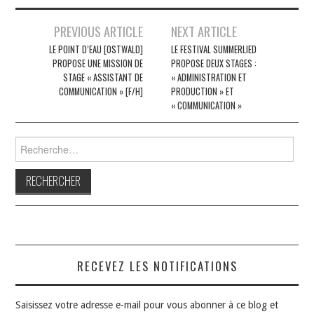
Navigation
PREVIOUS ARTICLE
NEXT ARTICLE
des
LE POINT D’EAU [OSTWALD]
LE FESTIVAL SUMMERLIED
PROPOSE UNE MISSION DE
PROPOSE DEUX STAGES :
articles
STAGE « ASSISTANT DE
« ADMINISTRATION ET
COMMUNICATION » [F/H]
PRODUCTION » ET
« COMMUNICATION »
Rechercher :
RECEVEZ LES NOTIFICATIONS
Saisissez votre adresse e-mail pour vous abonner à ce blog et