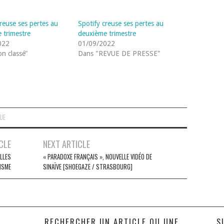
creuse ses pertes au
Spotify creuse ses pertes au
 trimestre
deuxième trimestre
022
01/09/2022
n classé"
Dans "REVUE DE PRESSE"
QUE
CLE
NEXT ARTICLE
LLES
« PARADOXE FRANÇAIS », NOUVELLE VIDÉO DE
ISME
SINAÏVE [SHOEGAZE / STRASBOURG]
S
RECHERCHER UN ARTICLE OU UNE
S