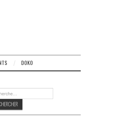
NTS
DOKO
rcher :