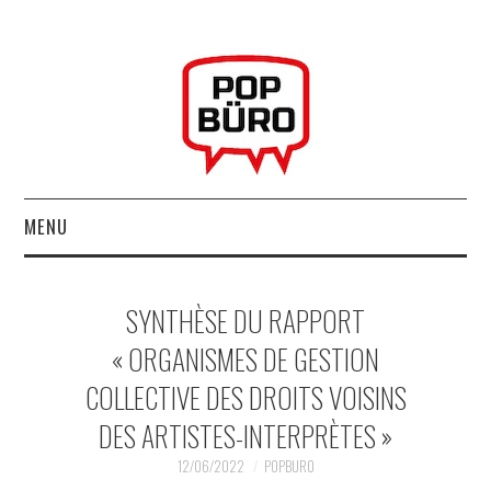
MENU
ACCUEIL
SYNTHÈSE DU RAPPORT
MUSIQUESACTUELLES.NET
« ORGANISMES DE GESTION
COLLECTIVE DES DROITS VOISINS
GABBA GABBA HEY !
DES ARTISTES-INTERPRÈTES »
LES LABELS
12/06/2022
POPBURO