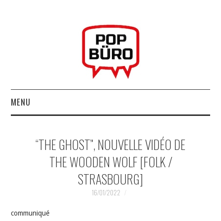
MENU
ACCUEIL
“THE GHOST”, NOUVELLE VIDÉO DE
MUSIQUESACTUELLES.NET
THE WOODEN WOLF [FOLK /
STRASBOURG]
GABBA GABBA HEY !
16/01/2022
LES LABELS
communiqué