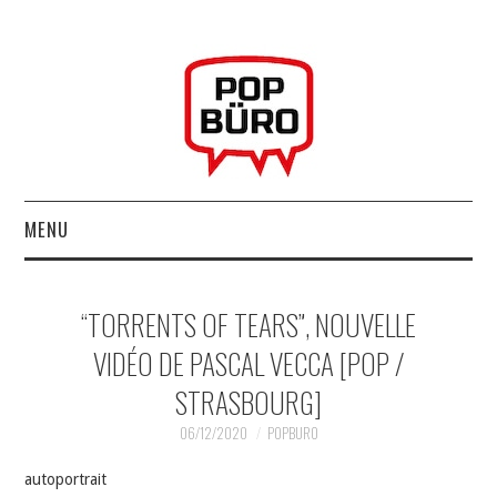
MENU
ACCUEIL
“TORRENTS OF TEARS”, NOUVELLE
MUSIQUESACTUELLES.NET
VIDÉO DE PASCAL VECCA [POP /
STRASBOURG]
GABBA GABBA HEY !
06/12/2020
POPBURO
LES LABELS
autoportrait