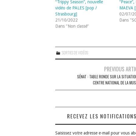
“Trippy Season”, nouvelle
“Peace”,
vidéo de PALES [pop /
MAEVA [p
Strasbourg]
02/07/2
21/10/2022
Dans "S
Dans "Non classé"
SORTIES DE VIDÉOS
Navigation
PREVIOUS ARTI
des
SÉNAT : TABLE RONDE SUR LA SITUATIO
CENTRE NATIONAL DE LA MUS
articles
RECEVEZ LES NOTIFICATION
Saisissez votre adresse e-mail pour vous a