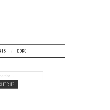
NTS
DOKO
rcher :