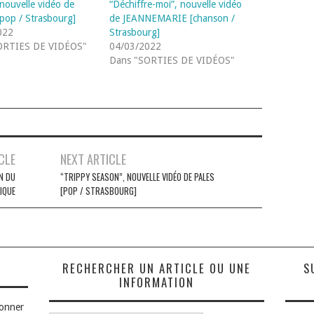
 nouvelle vidéo de
“Déchiffre-moi”, nouvelle vidéo
op / Strasbourg]
de JEANNEMARIE [chanson /
022
Strasbourg]
ORTIES DE VIDÉOS"
04/03/2022
Dans "SORTIES DE VIDÉOS"
CLE
NEXT ARTICLE
N DU
“TRIPPY SEASON”, NOUVELLE VIDÉO DE PALES
IQUE
[POP / STRASBOURG]
S
RECHERCHER UN ARTICLE OU UNE
S
INFORMATION
bonner