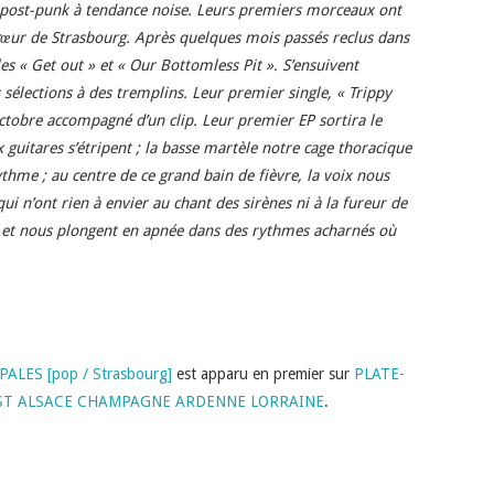
post-punk à tendance noise. Leurs premiers morceaux ont
cœur de Strasbourg. Après quelques mois passés reclus dans
les « Get out » et « Our Bottomless Pit ». S’ensuivent
sélections à des tremplins. Leur premier single, « Trippy
ctobre accompagné d’un clip. Leur premier EP sortira le
guitares s’étripent ; la basse martèle notre cage thoracique
rythme ; au centre de ce grand bain de fièvre, la voix nous
i n’ont rien à envier au chant des sirènes ni à la fureur de
s et nous plongent en apnée dans des rythmes acharnés où
 PALES [pop / Strasbourg]
est apparu en premier sur
PLATE-
ST ALSACE CHAMPAGNE ARDENNE LORRAINE
.