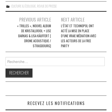
CULTURE & ÉCOLOGIE
,
REVUE DE PRESSE
Navigation
PREVIOUS ARTICLE
NEXT ARTICLE
des
« TRILLES », NOUVEL ALBUM
L’ÉTAT ET TECHNOPOL ONT
DE KRISTALLROOL + LISE
ACTÉ LA MISE EN PLACE
articles
BARKAS & LISA KÄUFFERT [
D’UNE VRAIE MÉDIATION AVEC
DRONE ACOUSTIQUE /
LES ACTEURS DE LA FREE
STRASBOURG]
PARTY
Rechercher :
RECEVEZ LES NOTIFICATIONS