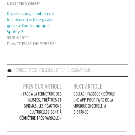
Dans "Non classé"
D’après vous, combien de
fois plus un artiste gagne
grâce à Bandcamp que
Spotify ?
03/04/2021
Dans "REVUE DE PRESSE"
REVUE DE PRESSE
,
VEILLE INDUSTRIE PHONOGRAPHIQUE
Navigation
PREVIOUS ARTICLE
NEXT ARTICLE
des
« FACE À LA FERMETURE DES
COLLAB : FACEBOOK DÉVOILE
MUSÉES, THÉÂTRES ET
UNE APP POUR FAIRE DE LA
articles
CINÉMAS, LES RÉACTIONS
MUSIQUE ENSEMBLE, À
CULTURELLES SONT À
DISTANCE
GÉOMÉTRIE TRÈS VARIABLE »
Rechercher :