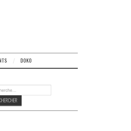
NTS
DOKO
rcher :