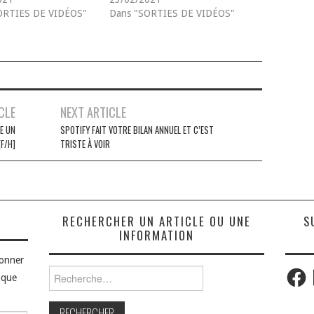
ORTIES DE VIDÉOS"
Dans "SORTIES DE VIDÉOS"
CLE
NEXT ARTICLE
E UN
SPOTIFY FAIT VOTRE BILAN ANNUEL ET C’EST
[F/H]
TRISTE À VOIR
S
RECHERCHER UN ARTICLE OU UNE
S
INFORMATION
bonner
Faceb
Rechercher :
aque