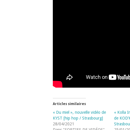
Articles similaires
« Du miel », nouvelle vidéo de
« Kolla I
KYST [hip hop / Strasbourg]
de KOD’
28/04/2021
Strasbou
Dans "SORTIES DE VIDÉOS"
25/01/2