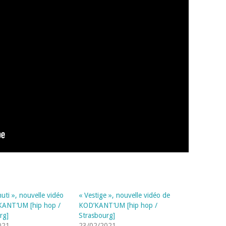
nuti », nouvelle vidéo
« Vestige », nouvelle vidéo de
KANT’UM [hip hop /
KOD’KANT’UM [hip hop /
rg]
Strasbourg]
021
23/02/2021