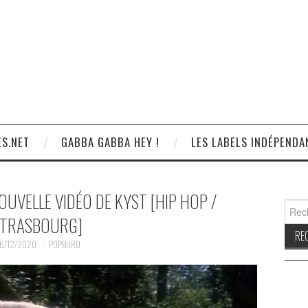
S.NET
GABBA GABBA HEY !
LES LABELS INDÉPENDA
OUVELLE VIDÉO DE KYST [HIP HOP /
Reche
TRASBOURG]
6/12/2020
POPBURO