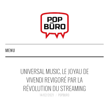
MENU
ACCUEIL
UNIVERSAL MUSIC, LE JOYAU DE
MUSIQUESACTUELLES.NET
VIVENDI REVIGORÉ PAR LA
RÉVOLUTION DU STREAMING
GABBA GABBA HEY !
14/02/2021
POPBURO
LES LABELS