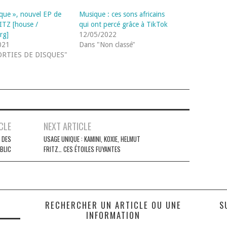
que », nouvel EP de
Musique : ces sons africains
TZ [house /
qui ont percé grâce à TikTok
rg]
12/05/2022
021
Dans "Non classé"
ORTIES DE DISQUES"
CLE
NEXT ARTICLE
E DES
USAGE UNIQUE : KAMINI, KOXIE, HELMUT
BLIC
FRITZ… CES ÉTOILES FUYANTES
S
RECHERCHER UN ARTICLE OU UNE
S
INFORMATION