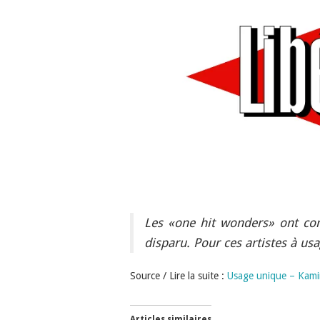
Les «one hit wonders» ont con
disparu. Pour ces artistes à us
Source / Lire la suite :
Usage unique – Kamin
Articles similaires