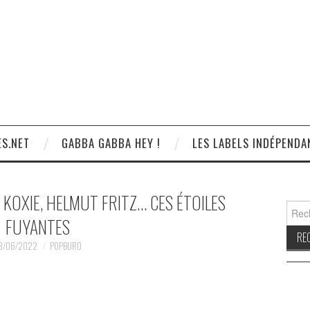
S.NET
GABBA GABBA HEY !
LES LABELS INDÉPENDA
 KOXIE, HELMUT FRITZ… CES ÉTOILES
Reche
FUYANTES
3/06/2022
POPBURO