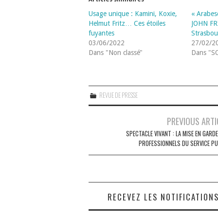
Usage unique : Kamini, Koxie,
« Arabes
Helmut Fritz… Ces étoiles
JOHN FRI
fuyantes
Strasbou
03/06/2022
27/02/2
Dans "Non classé"
Dans "S
REVUE DE PRESSE
Navigation
PREVIOUS ARTI
des
SPECTACLE VIVANT : LA MISE EN GARD
PROFESSIONNELS DU SERVICE PU
articles
RECEVEZ LES NOTIFICATION