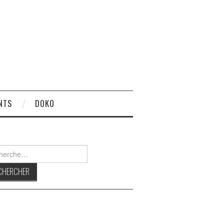
NTS
DOKO
rcher :