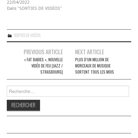
22/04/2022
Dans "SORTIES DE VIDÉOS"
SORTIES DE VIDÉOS
Navigation
PREVIOUS ARTICLE
NEXT ARTICLE
des
« FAT BABIES », NOUVELLE
PLUS D’UN MILLION DE
VIDÉO DE FEU [JAZZ /
MORCEAUX DE MUSIQUE
articles
STRASBOURG]
SORTENT TOUS LES MOIS
Rechercher :