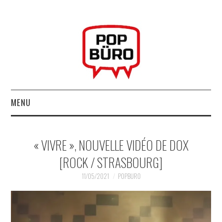
MENU
ACCUEIL
« VIVRE », NOUVELLE VIDÉO DE DOX
MUSIQUESACTUELLES.NET
[ROCK / STRASBOURG]
GABBA GABBA HEY !
11/05/2021
POPBURO
LES LABELS