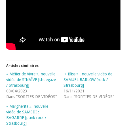
Articles similaires
« Métier de Vivre », nouvelle
» Bliss » , nouvelle vidéo de
vidéo de SINAÏVE [shoegaze
SAMUEL BARLOW [rock /
/ Strasbourg]
Strasbourg]
08/04/2023
16/11/2021
Dans "SORTIES DE VIDÉOS"
Dans "SORTIES DE VIDÉOS"
« Margherita », nouvelle
vidéo de SAMEDI :
BAGARRE [punk rock /
Strasbourg]