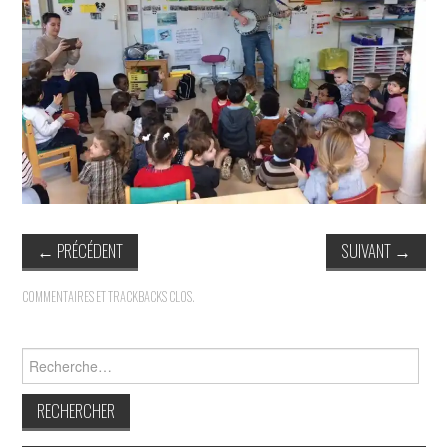
INDÉPENDANTS
DOKO
←
PRÉCÉDENT
SUIVANT
→
COMMENTAIRES ET TRACKBACKS CLOS.
Rechercher :