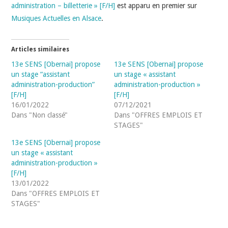
administration – billetterie » [F/H]
est apparu en premier sur
Musiques Actuelles en Alsace
.
Articles similaires
13e SENS [Obernai] propose
13e SENS [Obernai] propose
un stage “assistant
un stage « assistant
administration-production”
administration-production »
[F/H]
[F/H]
16/01/2022
07/12/2021
Dans "Non classé"
Dans "OFFRES EMPLOIS ET
STAGES"
13e SENS [Obernai] propose
un stage « assistant
administration-production »
[F/H]
13/01/2022
Dans "OFFRES EMPLOIS ET
STAGES"