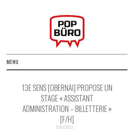
MENU
ACCUEIL
13E SENS [OBERNAI] PROPOSE UN
MUSIQUESACTUELLES.NET
STAGE « ASSISTANT
ADMINISTRATION – BILLETTERIE »
GABBA GABBA HEY !
[F/H]
LES LABELS
12/01/2023