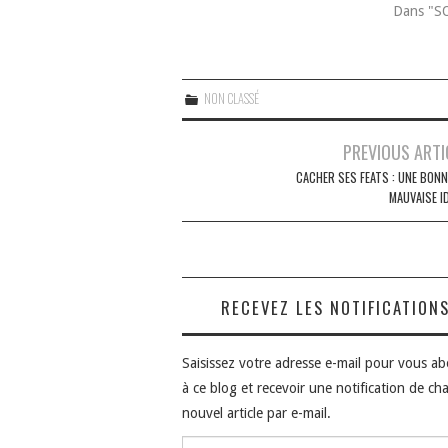
Dans "S
NON CLASSÉ
Navigation
PREVIOUS ARTI
des
CACHER SES FEATS : UNE BONN
MAUVAISE I
articles
RECEVEZ LES NOTIFICATION
Saisissez votre adresse e-mail pour vous a
à ce blog et recevoir une notification de ch
nouvel article par e-mail.
Adresse