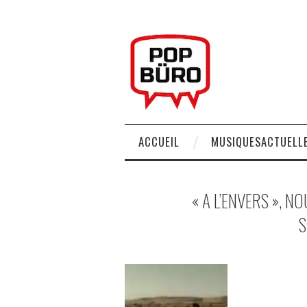
ACCUEIL
MUSIQUESACTUELLE
« A L’ENVERS », N
S