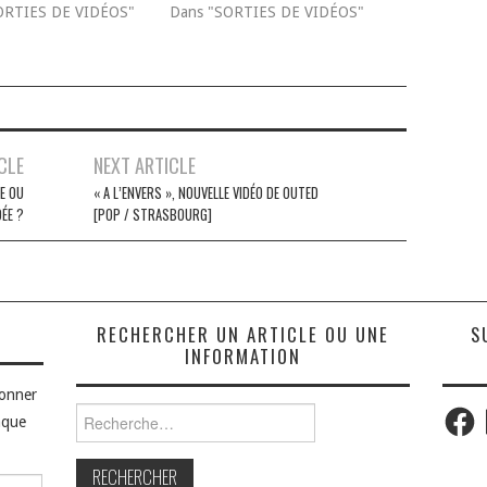
ORTIES DE VIDÉOS"
Dans "SORTIES DE VIDÉOS"
CLE
NEXT ARTICLE
E OU
« A L’ENVERS », NOUVELLE VIDÉO DE OUTED
DÉE ?
[POP / STRASBOURG]
S
RECHERCHER UN ARTICLE OU UNE
S
INFORMATION
bonner
Faceb
Rechercher :
aque