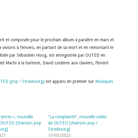
crit et composée pour le prochain album à paraître en mars et
la vivions à l’envers, en partant de sa mort et en remontant le
alisée par Sébastien Hoog, est enregistrée par OUTED en
ed Machi à la batterie, David Linderer aux claviers, Florent
OUTED [pop / Strasbourg]
est apparu en premier sur
Musiques
rences », nouvelle
“La complainte”, nouvelle vidéo
e OUTED [chanson pop
de OUTED [chanson pop /
ourg]
Strasbourg]
021
13/03/2022