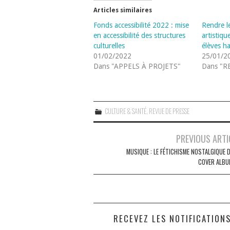
Articles similaires
Fonds accessibilité 2022 : mise
Rendre l
en accessibilité des structures
artistiqu
culturelles
élèves h
01/02/2022
25/01/2
Dans "APPELS À PROJETS"
Dans "R
CULTURE & SANTÉ
,
REVUE DE PRESSE
Navigation
PREVIOUS ARTI
des
MUSIQUE : LE FÉTICHISME NOSTALGIQUE 
COVER ALBU
articles
RECEVEZ LES NOTIFICATION