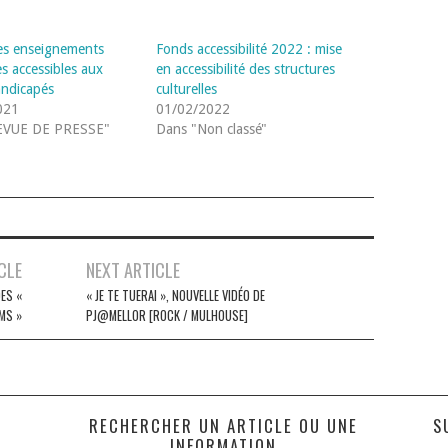
es enseignements
Fonds accessibilité 2022 : mise
es accessibles aux
en accessibilité des structures
andicapés
culturelles
021
01/02/2022
EVUE DE PRESSE"
Dans "Non classé"
CLE
NEXT ARTICLE
DES «
« JE TE TUERAI », NOUVELLE VIDÉO DE
MS »
PJ@MELLOR [ROCK / MULHOUSE]
S
RECHERCHER UN ARTICLE OU UNE
S
INFORMATION