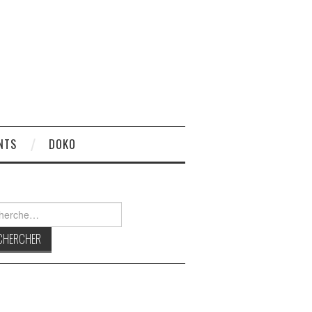
NTS
DOKO
rcher :