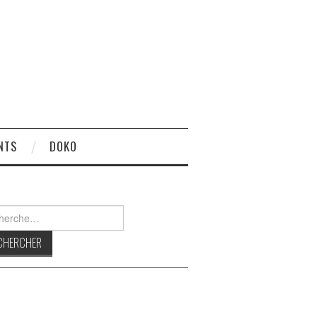
NTS
DOKO
rcher :