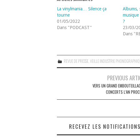
La vinylmania… Silence ça
Albums, 
tourne
musique 
01/05/2022
?
Dans "PODCAST"
23/03/2
Dans "R
REVUE DE PRESSE
,
VEILLE INDUSTRIE PHONOGRAPHI
Navigation
PREVIOUS ARTI
des
VERS UN GRAND EMBOUTEILLAG
CONCERTS L’AN PROC
articles
RECEVEZ LES NOTIFICATION