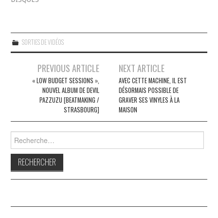
SORTIES DE VIDÉOS
Navigation
PREVIOUS ARTICLE
NEXT ARTICLE
des
« LOW BUDGET SESSIONS »,
AVEC CETTE MACHINE, IL EST
NOUVEL ALBUM DE DEVIL
DÉSORMAIS POSSIBLE DE
articles
PAZZUZU [BEATMAKING /
GRAVER SES VINYLES À LA
STRASBOURG]
MAISON
Rechercher :