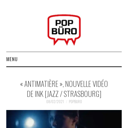
MENU
ACCUEIL
« ANTIMATIÈRE », NOUVELLE VIDÉO
MUSIQUESACTUELLES.NET
DE INK [JAZZ / STRASBOURG]
GABBA GABBA HEY !
08/02/2021
POPBURO
LES LABELS