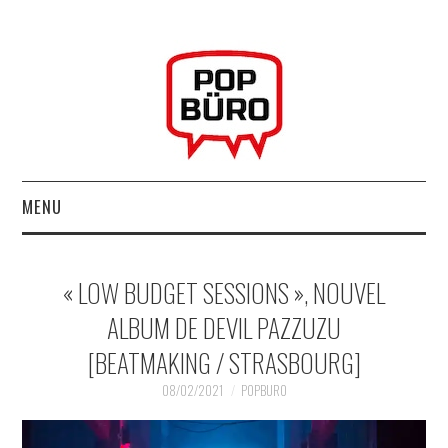
MENU
ACCUEIL
« LOW BUDGET SESSIONS », NOUVEL
MUSIQUESACTUELLES.NET
ALBUM DE DEVIL PAZZUZU
[BEATMAKING / STRASBOURG]
GABBA GABBA HEY !
08/02/2021
POPBURO
LES LABELS