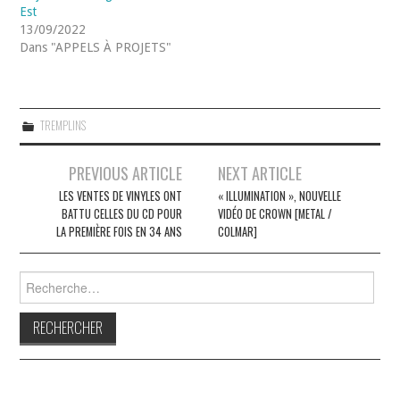
Est
13/09/2022
Dans "APPELS À PROJETS"
TREMPLINS
Navigation
PREVIOUS ARTICLE
NEXT ARTICLE
des
LES VENTES DE VINYLES ONT
« ILLUMINATION », NOUVELLE
BATTU CELLES DU CD POUR
VIDÉO DE CROWN [METAL /
articles
LA PREMIÈRE FOIS EN 34 ANS
COLMAR]
Rechercher :