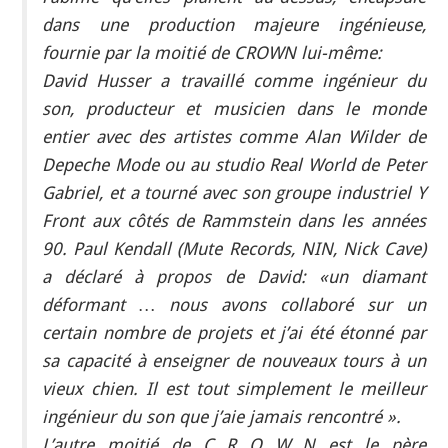
dans une production majeure ingénieuse,
fournie par la moitié de CROWN lui-même:
David Husser a travaillé comme ingénieur du
son, producteur et musicien dans le monde
entier avec des artistes comme Alan Wilder de
Depeche Mode ou au studio Real World de Peter
Gabriel, et a tourné avec son groupe industriel Y
Front aux côtés de Rammstein dans les années
90. Paul Kendall (Mute Records, NIN, Nick Cave)
a déclaré à propos de David: «un diamant
déformant … nous avons collaboré sur un
certain nombre de projets et j’ai été étonné par
sa capacité à enseigner de nouveaux tours à un
vieux chien. Il est tout simplement le meilleur
ingénieur du son que j’aie jamais rencontré ».
L’autre moitié de C R O W N est le père