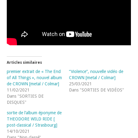
Articles similaires
premier extrait de « The End
“Violence”, nouvelle vidéo de
of All Things », nouvel album
CROWN [metal / Colmar]
de CROWN [metal / Colmar]
25/03/2021
11/02/2021
Dans "SORTIES DE VIDÉOS"
Dans "SORTIES DE
DISQUES"
sortie de l’album éponyme de
THEODORE WILD RIDE [
post-classical / Strasbourg]
14/10/2021
Dans "Non classé"