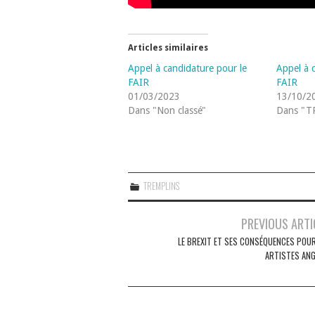
Articles similaires
Appel à candidature pour le
Appel à 
FAIR
FAIR
01/03/2023
13/10/2
Dans "Non classé"
Dans "T
TREMPLINS
Navigation
PREVIOUS ARTI
des
LE BREXIT ET SES CONSÉQUENCES POUR
ARTISTES ANG
articles