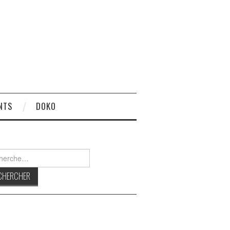
NTS
DOKO
rcher :