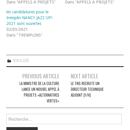
Dans "APPELS À PROJETS"
Dans "APPELS À PROJETS"
les candidatures pour le
tremplin NANCY JAZZ UP!
2021 sont ouvertes
02/03/2021
Dans "TREMPLINS"
NON CLASSÉ
Navigation
PREVIOUS ARTICLE
NEXT ARTICLE
des
LA MINISTRE DE LA CULTURE
LE TNS RECRUTE UN
LANCE UN NOUVEL APPEL À
DIRECTEUR TECHNIQUE
articles
PROJETS «ALTERNATIVES
ADJOINT [F/H]
VERTES»
Rechercher :