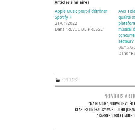
Articles similaires
Apple Music peut-il détrôner
Avis Tida
Spotify ?
qualité s
21/01/2022
platefor
Dans "REVUE DE PRESSE"
musical d
concurre
secteur?
06/12/2
Dans "R
NON CLASSÉ
Navigation
PREVIOUS ARTI
des
“MA BLAGUE”, NOUVELLE VIDÉO 
CLANDESTIN FEAT SYLVAIN DUTHU [CHA
articles
/ SARREBOURG ET MULHO