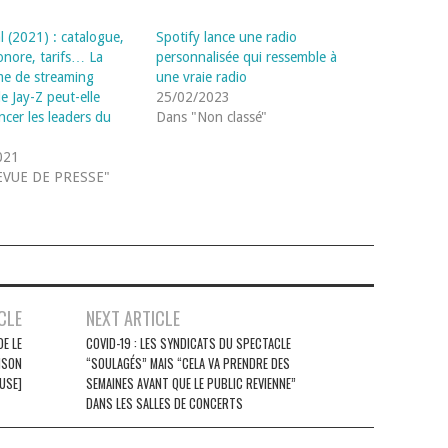
l (2021) : catalogue,
Spotify lance une radio
onore, tarifs… La
personnalisée qui ressemble à
me de streaming
une vraie radio
e Jay-Z peut-elle
25/02/2023
ncer les leaders du
Dans "Non classé"
021
EVUE DE PRESSE"
CLE
NEXT ARTICLE
DE LE
COVID-19 : LES SYNDICATS DU SPECTACLE
NSON
“SOULAGÉS” MAIS “CELA VA PRENDRE DES
USE]
SEMAINES AVANT QUE LE PUBLIC REVIENNE”
DANS LES SALLES DE CONCERTS