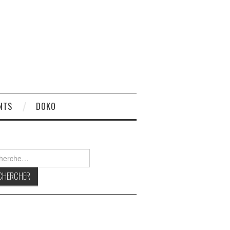
NTS
DOKO
rcher :