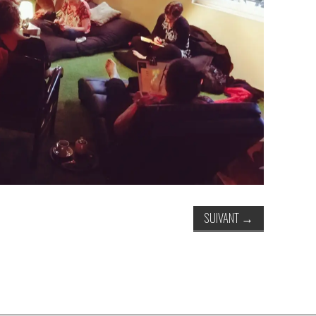
SUIVANT
→