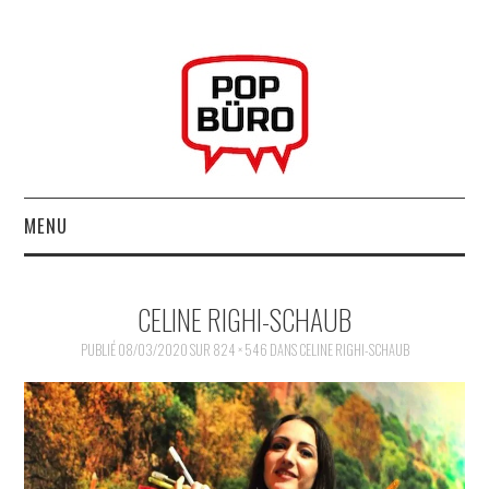
MENU
ACCUEIL
CELINE RIGHI-SCHAUB
MUSIQUESACTUELLES.NET
PUBLIÉ
08/03/2020
SUR
824 × 546
DANS
CELINE RIGHI-SCHAUB
GABBA GABBA HEY !
LES LABELS