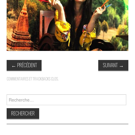
INDÉPENDANTS
DOKO
←
PRÉCÉDENT
SUIVANT
→
COMMENTAIRES ET TRACKBACKS CLOS.
Rechercher :