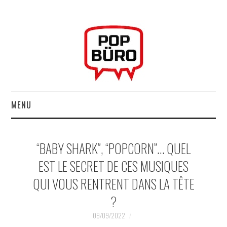
MENU
ACCUEIL
“BABY SHARK”, “POPCORN”… QUEL
MUSIQUESACTUELLES.NET
EST LE SECRET DE CES MUSIQUES
QUI VOUS RENTRENT DANS LA TÊTE
GABBA GABBA HEY !
?
LES LABELS
09/09/2022