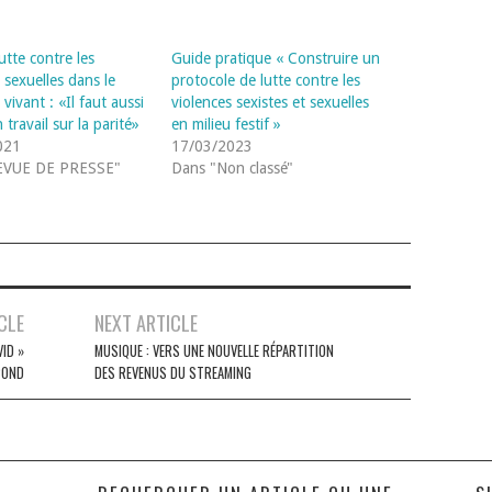
utte contre les
Guide pratique « Construire un
 sexuelles dans le
protocole de lutte contre les
 vivant : «Il faut aussi
violences sexistes et sexuelles
travail sur la parité»
en milieu festif »
021
17/03/2023
EVUE DE PRESSE"
Dans "Non classé"
CLE
NEXT ARTICLE
ID »
MUSIQUE : VERS UNE NOUVELLE RÉPARTITION
POND
DES REVENUS DU STREAMING