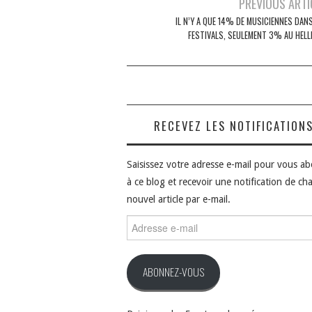
Navigation
PREVIOUS ARTI
des
IL N’Y A QUE 14% DE MUSICIENNES DAN
FESTIVALS, SEULEMENT 3% AU HELL
articles
RECEVEZ LES NOTIFICATION
Saisissez votre adresse e-mail pour vous a
à ce blog et recevoir une notification de ch
nouvel article par e-mail.
Adresse
e-
mail
ABONNEZ-VOUS