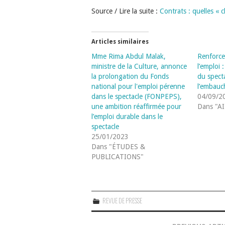
Source / Lire la suite :
Contrats : quelles « 
Articles similaires
Mme Rima Abdul Malak,
Renforce
ministre de la Culture, annonce
l’emploi 
la prolongation du Fonds
du specta
national pour l'emploi pérenne
l’embauc
dans le spectacle (FONPEPS),
04/09/2
une ambition réaffirmée pour
Dans "A
l’emploi durable dans le
spectacle
25/01/2023
Dans "ÉTUDES &
PUBLICATIONS"
REVUE DE PRESSE