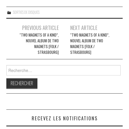
SORTIES DE DISQUES
Navigation
PREVIOUS ARTICLE
NEXT ARTICLE
des
“TWO MAGNETS OF A KIND”,
“TWO MAGNETS OF A KIND”,
NOUVEL ALBUM DE TWO
NOUVEL ALBUM DE TWO
articles
MAGNETS [FOLK /
MAGNETS [FOLK /
STRASBOURG]
STRASBOURG]
Rechercher :
RECEVEZ LES NOTIFICATIONS