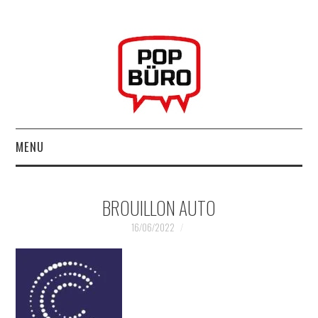
MENU
ACCUEIL
BROUILLON AUTO
MUSIQUESACTUELLES.NET
16/06/2022
GABBA GABBA HEY !
LES LABELS