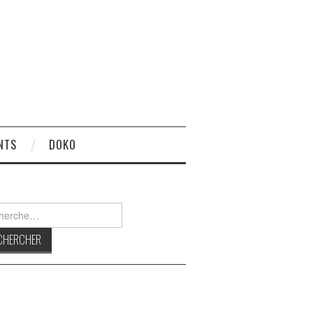
NTS
DOKO
rcher :