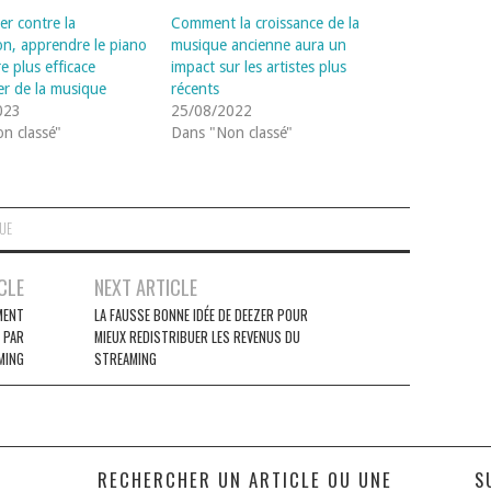
er contre la
Comment la croissance de la
on, apprendre le piano
musique ancienne aura un
e plus efficace
impact sur les artistes plus
er de la musique
récents
023
25/08/2022
n classé"
Dans "Non classé"
QUE
CLE
NEXT ARTICLE
MENT
LA FAUSSE BONNE IDÉE DE DEEZER POUR
 PAR
MIEUX REDISTRIBUER LES REVENUS DU
MING
STREAMING
S
RECHERCHER UN ARTICLE OU UNE
S