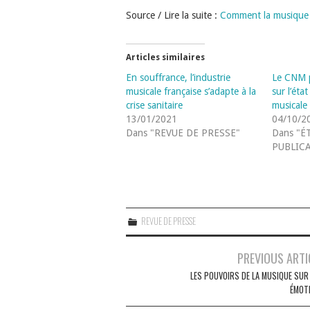
Source / Lire la suite :
Comment la musique te
Articles similaires
En souffrance, l’industrie
Le CNM p
musicale française s’adapte à la
sur l’état
crise sanitaire
musicale 
13/01/2021
04/10/2
Dans "REVUE DE PRESSE"
Dans "É
PUBLIC
REVUE DE PRESSE
Navigation
PREVIOUS ARTI
des
LES POUVOIRS DE LA MUSIQUE SUR
ÉMOT
articles