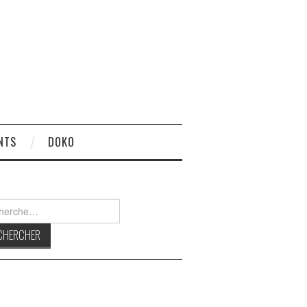
NTS
DOKO
rcher :