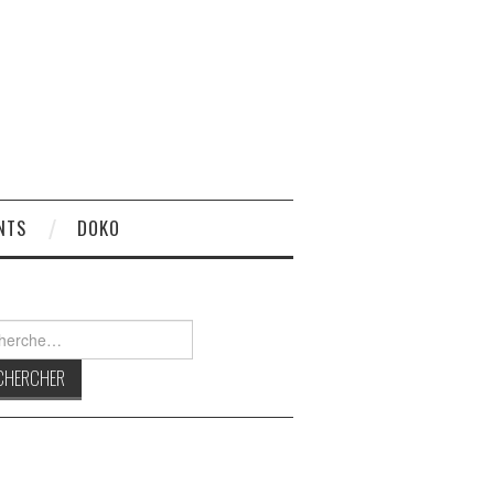
NTS
DOKO
rcher :