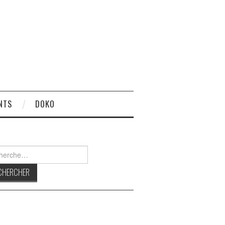
NTS
DOKO
rcher :