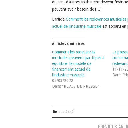
du lien, d’autres souhaitent devenir financi
peuvent avoir besoin de […]
L’article
Comment les redevances musicales p
actuel de l’industrie musicale
est apparu en 
Articles similaires
Comment les redevances
La press
musicales peuvent participer à
concerna
équilibrer le modèle de
redevanc
financement actuel de
11/11/2
l’industrie musicale
Dans "No
05/03/2022
Dans "REVUE DE PRESSE"
NON CLASSÉ
Navigation
PREVIOUS ARTI