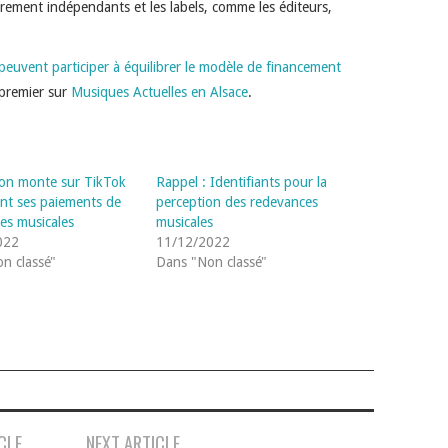
èrement indépendants et les labels, comme les éditeurs,
euvent participer à équilibrer le modèle de financement
premier sur
Musiques Actuelles en Alsace
.
ion monte sur TikTok
Rappel : Identifiants pour la
nt ses paiements de
perception des redevances
es musicales
musicales
022
11/12/2022
n classé"
Dans "Non classé"
CLE
NEXT ARTICLE